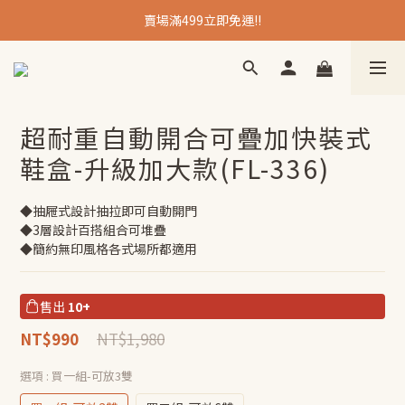
賣場滿499立即免運!!
超耐重自動開合可疊加快裝式
鞋盒-升級加大款(FL-336)
◆抽屜式設計抽拉即可自動開門
◆3層設計百搭組合可堆疊
◆簡約無印風格各式場所都適用
售出
10+
NT$1,980
NT$990
選項
: 買一組-可放3雙