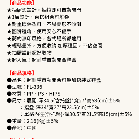
【商品功能】
抽屜式設計，抽拉即可自動開門
★
3層設計，百搭組合可堆疊
★
耐重環保塑料，不易變形不傾倒
★
圓滑邊角，使用安心不傷手
★
簡約無印風格，各式場所都適用
★
輕鬆疊架，方便收納 加厚穩固，不佔空間
★
抽屜設計超好取物
★
超人氣！超耐重自動開合鞋盒
★
【商品規格】
●品名：超耐重自動開合可疊加快裝式鞋盒
●型號：
FL-336
●材質：PP、PS、HIPS
●尺寸：展開-深34.5(含托盤)*寬27*高58(cm)±5%
：摺疊-深34*寬27*高23.5(cm)±5%
：單格內徑(含托盤)-深30.5*寬21.5*高15(cm)±5%
●重量：2.16(Kg)±5%
●產地：中國