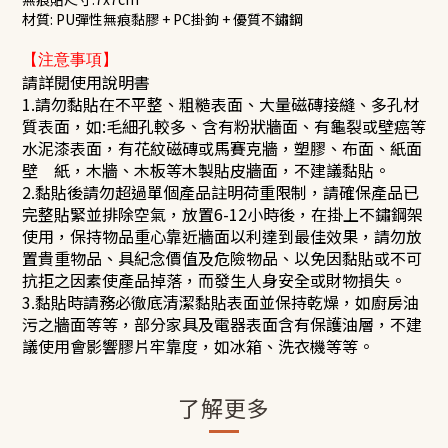
材質: PU彈性無痕黏膠 + PC掛鉤 + 優質不鏽鋼
【注意事項】
請詳閱使用說明書
1.請勿黏貼在不平整、粗糙表面、大量磁磚接縫、多孔材
質表面，如:毛細孔較多、含有粉狀牆面、有龜裂或壁癌等
水泥漆表面，有花紋磁磚或馬賽克牆，塑膠、布面、紙面
壁
紙，木牆、木板等木製貼皮牆面，不建議黏貼。
2.黏貼後請勿超過單個產品註明荷重限制，請確保產品已
完整貼緊並排除空氣，放置6-12小時後，在掛上不鏽鋼架
使用，保持物品重心靠近牆面以利達到最佳效果，請勿放
置貴重物品、具紀念價值及危險物品、以免因黏貼或不可
抗拒之因素使產品掉落，而發生人身安全或財物損失。
3.黏貼時請務必徹底清潔黏貼表面並保持乾燥，如廚房油
污之牆面等等，部分家具及電器表面含有保護油層，不建
議使用會影響膠片牢靠度，如冰箱、洗衣機等等。
了解更多