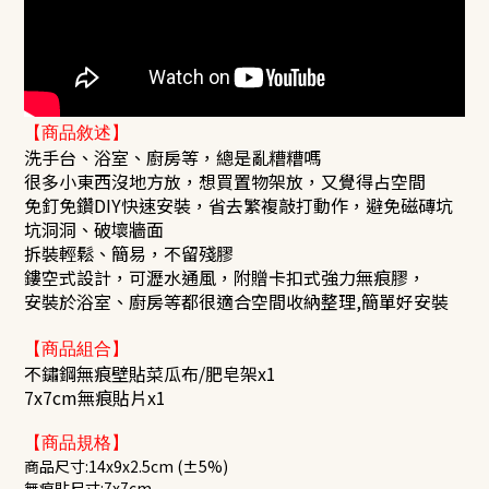
【商品敘述】
洗手台、浴室、廚房等，總是亂糟糟嗎
很多小東西沒地方放，想買置物架放，又覺得占空間
免釘免鑽DIY快速安裝，省去繁複敲打動作，避免磁磚坑
坑洞洞、破壞牆面
拆裝輕鬆、簡易，不留殘膠
鏤空式設計，可瀝水通風，附贈卡扣式強力無痕膠，
安裝於浴室、廚房等都很適合空間收納整理,簡單好安裝
【商品組合】
不鏽鋼無痕壁貼菜瓜布/肥皂架x1
7x7cm無痕貼片x1
【商品規格】
商品尺寸:14x9x2.5cm (±5%)
無痕貼尺寸:7x7cm