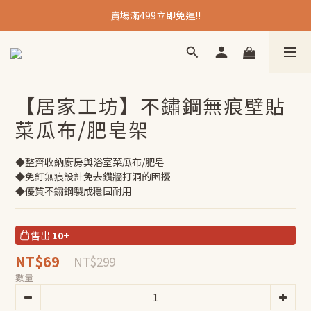
賣場滿499立即免運!!
【居家工坊】不鏽鋼無痕壁貼
菜瓜布/肥皂架
◆整齊收納廚房與浴室菜瓜布/肥皂
◆免釘無痕設計免去鑽牆打洞的困擾
◆優質不鏽鋼製成穩固耐用
售出
10+
NT$69
NT$299
數量