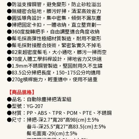
●防溢支撐鋼管，避免變形，防止砂粒溢出
●無縫密合貼地，髒污好掃，清潔高效省力
●圓弧導角設計，集中密集，傾倒不漏灰塵
●掃把固定卡扣，一體收納，直立整齊劃一
●360度旋轉把手，自由調整適合角度收納
●鬃毛採高彈性極細材質製造，耐用不變形
●鬃毛採對接壓合技術，緊密紮實久不掉毛
●82束超密度鬃毛，大小通吃，髒污一掃而空
●70度人體工學斜桿設計，掃地省力又快速
●1.9mm不銹鋼管製造，堅固耐用久不生鏽
●83.5公分掃把長度，150~175公分均適用
●270g槓桿施力，輕重適中，使用不過重
【商品規格】
●品名：
自動除塵掃把清潔組
●型號：YG-207
●材質：PP、ABS、TPR、POM、PTE、不銹鋼
●尺寸：掃把-深2.7*寬28*高98(cm)±5%
畚斗-深25.5*寬27*高83.5(cm)±5%
鬃毛面寬-29(cm)±5%