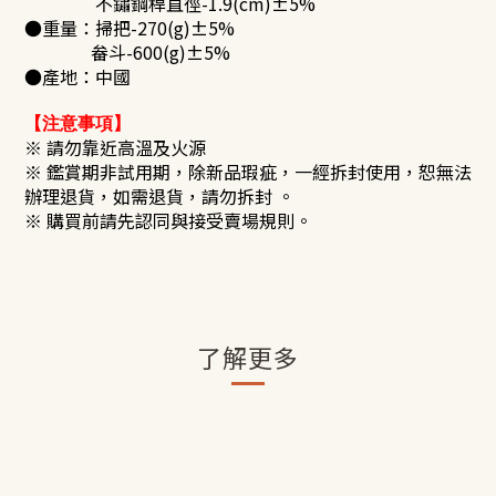
不鏽鋼桿直徑-1.9(cm)±5%
●重量：掃把-270(g)±5%
畚斗-600(g)±5%
●產地：中國
【注意事項】
※ 請勿靠近高溫及火源
※ 鑑賞期非試用期，除新品瑕疵，一經拆封使用，恕無法
辦理退貨，如需退貨，請勿拆封 。
※ 購買前請先認同與接受賣場規則。
了解更多