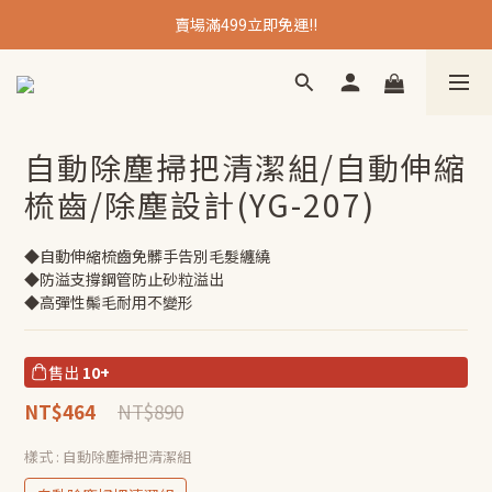
賣場滿499立即免運!!
自動除塵掃把清潔組/自動伸縮
梳齒/除塵設計(YG-207)
◆自動伸縮梳齒免髒手告別毛髮纏繞
◆防溢支撐鋼管防止砂粒溢出
◆高彈性鬃毛耐用不變形
售出
10+
NT$890
NT$464
樣式
: 自動除塵掃把清潔組