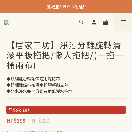
賣場滿499立即免運!!
【居家工坊】淨污分離旋轉清
潔平板拖把/懶人拖把/(一拖一
桶兩布)
◆順暢離心轉軸快速甩乾拖布
◆超細纖維拖布污水粉塵輕鬆去除
◆髒水淨水完全分離只用乾淨水拖地
Sold
10+
NT$690
NT$399