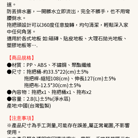
速。
防丟排水塞，一開髒水立即流出，完全不髒手，也不用彎
腰倒水。
拖把頭設計可以360度任意旋轉，均勻清潔，輕鬆深入家
中任何角落。
適用於各式地板 如:磁磚、貼皮地板、大理石拋光地板、
塑膠地板等….
【商品規格】
●材質：PP、ABS、不鏽鋼、聚酯纖維
●尺寸
：
拖把桶-約33.5*22(cm)±5%
拖把桿-縮短108(cm)、伸長127(cm)±5%
拖把布-12.5*30(cm)±5%
●內容物：拖把x1、拖把桶x1、拖布x2
●容量：2.8(L)±5%(淨水區)
產地:中國(台灣監製)
【注意事項】
※產品尺寸為手工測量,可能存在誤差,屬正常範圍,不影響
使用。