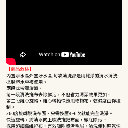
【商品敘述】
內置淨水區外置汙水區,每次清洗都是用乾淨的清水清洗
擺脫髒水重複使用。
兩段式按壓旋轉，
第一段清洗拖布去除髒污，不但省力清潔效果更加。
第二段離心旋轉，離心轉軸快速甩乾拖布，乾濕度由你控
制。
360度旋轉脫洗布面，只需按壓4~6次就能完全洗淨。
快速旋轉，將清水向上噴洗拖把布面，徹底除污。
採用超細纖維拖布，有效吸附髒污毛屑，清洗便利晾乾快