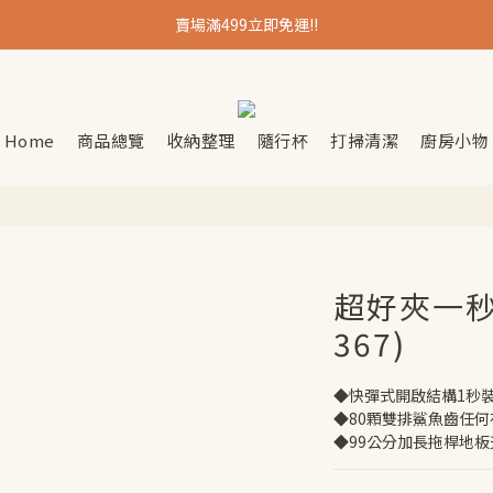
賣場滿499立即免運!!
Home
商品總覽
收納整理
隨行杯
打掃清潔
廚房小物
超好夾一秒
367)
◆快彈式開啟結構1秒
◆80顆雙排鯊魚齒任
◆99公分加長拖桿地