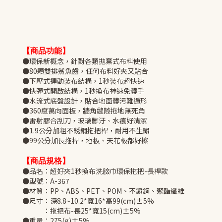
【商品功能】
●環保新概念，針對各類拋棄式布料使用
●80顆雙排鯊魚齒，任何布料好夾又貼合
●下壓式連動裝布結構，1秒裝布超快速
●快彈式開啟結構，1秒換布神速免髒手
●水流式底盤設計，貼合地面髒污難遁形
●360度萬向面板，牆角縫隙拖地無死角
●雷射膠合刮刀，玻璃髒汙、水痕好清潔
●1.9公分加粗不銹鋼拖把桿，耐用不生鏽
●99公分加長拖桿，地板、天花板都好擦
【商品規格】
●品名：超好夾1秒換布洗臉巾環保拖把-長桿款
●型號：A-367
●材質：PP、ABS、PET、POM、不鏽鋼、聚酯纖維
●尺寸：深8.8~10.2*寬16*高99(cm)±5%
：拖把布-長25*寬15(cm)±5%
●重量：275(g)±5%