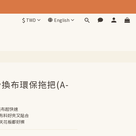
$
TWD
English
BUY NOW
換布環保拖把(A-
裝布超快速
何布料好夾又貼合
板天花板都好擦