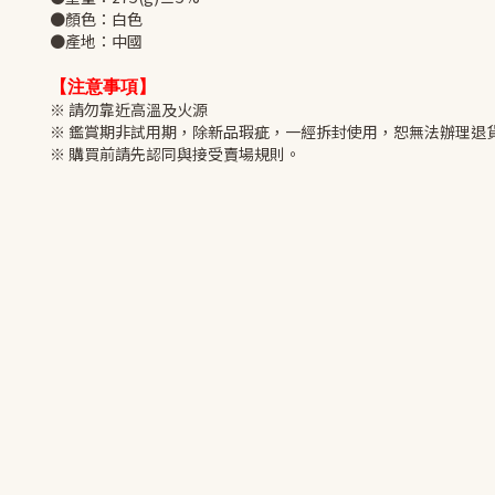
●顏色：白色
●產地：中國
【注意事項】
※ 請勿靠近高溫及火源
※ 鑑賞期非試用期，除新品瑕疵，一經拆封使用，恕無法辦理退
※ 購買前請先認同與接受賣場規則。